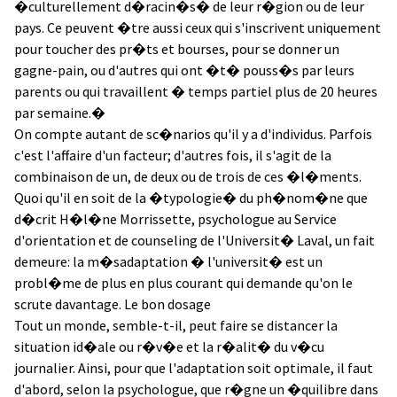
�culturellement d�racin�s� de leur r�gion ou de leur
pays. Ce peuvent �tre aussi ceux qui s'inscrivent uniquement
pour toucher des pr�ts et bourses, pour se donner un
gagne-pain, ou d'autres qui ont �t� pouss�s par leurs
parents ou qui travaillent � temps partiel plus de 20 heures
par semaine.�
On compte autant de sc�narios qu'il y a d'individus. Parfois
c'est l'affaire d'un facteur; d'autres fois, il s'agit de la
combinaison de un, de deux ou de trois de ces �l�ments.
Quoi qu'il en soit de la �typologie� du ph�nom�ne que
d�crit H�l�ne Morrissette, psychologue au Service
d'orientation et de counseling de l'Universit� Laval, un fait
demeure: la m�sadaptation � l'universit� est un
probl�me de plus en plus courant qui demande qu'on le
scrute davantage. Le bon dosage
Tout un monde, semble-t-il, peut faire se distancer la
situation id�ale ou r�v�e et la r�alit� du v�cu
journalier. Ainsi, pour que l'adaptation soit optimale, il faut
d'abord, selon la psychologue, que r�gne un �quilibre dans