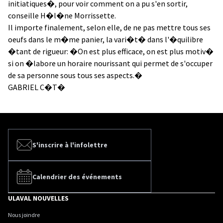
initiatiques�, pour voir comment on a pu s'en sortir,
conseille H�l�ne Morrissette.
Il importe finalement, selon elle, de ne pas mettre tous ses
oeufs dans le m�me panier, la vari�t� dans l'�quilibre
�tant de rigueur: �On est plus efficace, on est plus motiv�
si on �labore un horaire nourissant qui permet de s'occuper
de sa personne sous tous ses aspects.�
GABRIEL C�T�
S'inscrire à l'infolettre
Calendrier des événements
ULAVAL NOUVELLES
Nous joindre