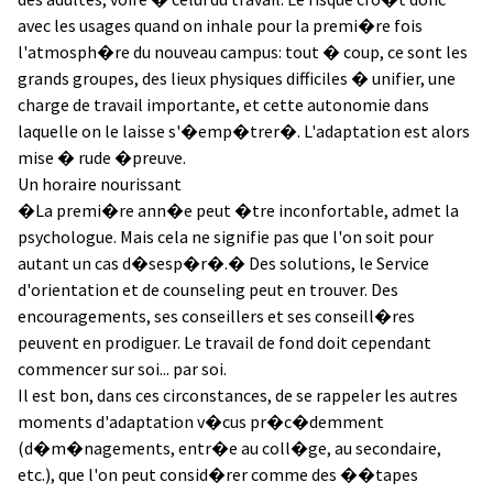
avec les usages quand on inhale pour la premi�re fois
l'atmosph�re du nouveau campus: tout � coup, ce sont les
grands groupes, des lieux physiques difficiles � unifier, une
charge de travail importante, et cette autonomie dans
laquelle on le laisse s'�emp�trer�. L'adaptation est alors
mise � rude �preuve.
Un horaire nourissant
�La premi�re ann�e peut �tre inconfortable, admet la
psychologue. Mais cela ne signifie pas que l'on soit pour
autant un cas d�sesp�r�.� Des solutions, le Service
d'orientation et de counseling peut en trouver. Des
encouragements, ses conseillers et ses conseill�res
peuvent en prodiguer. Le travail de fond doit cependant
commencer sur soi... par soi.
Il est bon, dans ces circonstances, de se rappeler les autres
moments d'adaptation v�cus pr�c�demment
(d�m�nagements, entr�e au coll�ge, au secondaire,
etc.), que l'on peut consid�rer comme des ��tapes