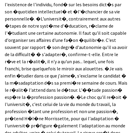
l'existence de l'individu, fond� sur les besoins dict�s par
son �quotidien intellectuel� et �l'�chancier de sa vie
personnelle�. �L'universit�, contrairement aux autres
�tapes de notre syst�me d'�ducation, r�clame de
l'�tudiant une certaine autonomie. Il faut qu'il soit capable
d'organiser ses affaires d'une fa�on �quilibr�e. C'est
souvent par rapport � son degr� d'autonomie qu'il va avoir
de la difficult� � s'adapter�, confirme-t-elle. Entre le
r�ve et la r�alit�, il n'y a qu'un pas... lequel, une fois
franchi, brise quelquefois le miroir aux alouettes. �Je vais
enfin �tudier dans ce que j'aime�, s'exclame le candidat �
la m�sadaptation d�s sa premi�re semaine de cours. Mais
le r�alit� l'attend dans le d�tour. L'��tude passion�
esp�re la �profession passion�. �Le choc qu'il re�oit �
l'universit�, c'est celui de la vie du monde du travail, la
profession �tant une profession et non une passion�,
pr�tend H�l�ne Morrissette, pour qui l'adaptation �
l'universit� pr�figure �galement l'adaptation au monde
des adultes, voire � celui du travail. Le risque cro�t donc