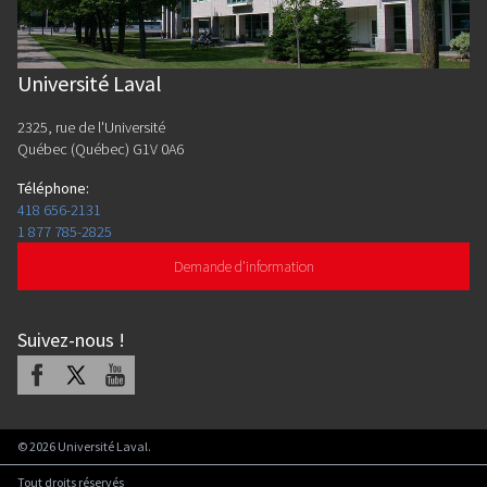
Université Laval
2325, rue de l'Université
Québec (Québec) G1V 0A6
Téléphone
:
418 656-2131
1 877 785-2825
Demande d'information
Suivez-nous
!
Facebook
X
Youtube
©
2026
Université Laval.
Tout droits réservés