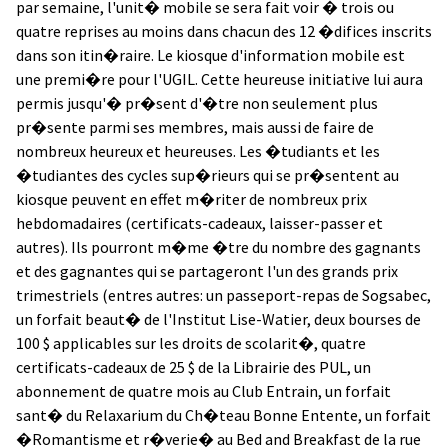
par semaine, l'unit� mobile se sera fait voir � trois ou
quatre reprises au moins dans chacun des 12 �difices inscrits
dans son itin�raire. Le kiosque d'information mobile est
une premi�re pour l'UGIL. Cette heureuse initiative lui aura
permis jusqu'� pr�sent d'�tre non seulement plus
pr�sente parmi ses membres, mais aussi de faire de
nombreux heureux et heureuses. Les �tudiants et les
�tudiantes des cycles sup�rieurs qui se pr�sentent au
kiosque peuvent en effet m�riter de nombreux prix
hebdomadaires (certificats-cadeaux, laisser-passer et
autres). Ils pourront m�me �tre du nombre des gagnants
et des gagnantes qui se partageront l'un des grands prix
trimestriels (entres autres: un passeport-repas de Sogsabec,
un forfait beaut� de l'Institut Lise-Watier, deux bourses de
100 $ applicables sur les droits de scolarit�, quatre
certificats-cadeaux de 25 $ de la Librairie des PUL, un
abonnement de quatre mois au Club Entrain, un forfait
sant� du Relaxarium du Ch�teau Bonne Entente, un forfait
�Romantisme et r�verie� au Bed and Breakfast de la rue