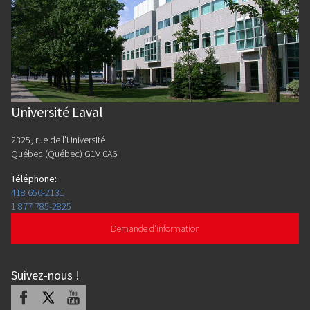
Université Laval
2325, rue de l'Université
Québec (Québec) G1V 0A6
Téléphone
:
418 656-2131
1 877 785-2825
Demande d'information
Suivez-nous
!
Facebook
X
Youtube