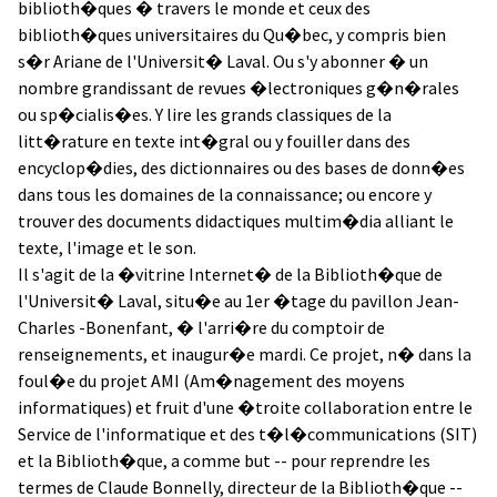
biblioth�ques � travers le monde et ceux des
biblioth�ques universitaires du Qu�bec, y compris bien
s�r Ariane de l'Universit� Laval. Ou s'y abonner � un
nombre grandissant de revues �lectroniques g�n�rales
ou sp�cialis�es. Y lire les grands classiques de la
litt�rature en texte int�gral ou y fouiller dans des
encyclop�dies, des dictionnaires ou des bases de donn�es
dans tous les domaines de la connaissance; ou encore y
trouver des documents didactiques multim�dia alliant le
texte, l'image et le son.
Il s'agit de la �vitrine Internet� de la Biblioth�que de
l'Universit� Laval, situ�e au 1er �tage du pavillon Jean-
Charles -Bonenfant, � l'arri�re du comptoir de
renseignements, et inaugur�e mardi. Ce projet, n� dans la
foul�e du projet AMI (Am�nagement des moyens
informatiques) et fruit d'une �troite collaboration entre le
Service de l'informatique et des t�l�communications (SIT)
et la Biblioth�que, a comme but -- pour reprendre les
termes de Claude Bonnelly, directeur de la Biblioth�que --