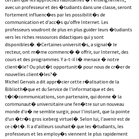
avec un professeur et des �tudiants dans une classe, seront
fortement influenc�es par les possibilit�s de
communication et d'acc�s qu'offre Internet. Les
professeurs voudront de plus en plus guider leurs �tudiants
vers les riches ressources didactiques qui y sont
disponibles�. �Certaines universit�s, a signal� le
recteur, ont m�me commenc� � offrir, sur Internet, des
cours et des programmes. Y a-t-il l� menace � notre
client�le? Ou plut�t opportunit� pour nous de cr�er de
nouvelles client�les?�
Michel Gervais a dit appr�cier cette r�alisation de la
Biblioth�que et du Service de l'informatique et des
t�l�communications, son partenaire, qui donne � la
communaut� universitaire une fen�tre sur un nouveau
monde d'o� ne semble surgir, pour l'instant, que la pointe
d'un �tr�s gros iceberg virtuel�. Selon lui, l'avenir est de
ce c�t�. Il a d'ailleurs souhait� que les �tudiants, les
professeurs et les employ�s viennent le plus rapidement