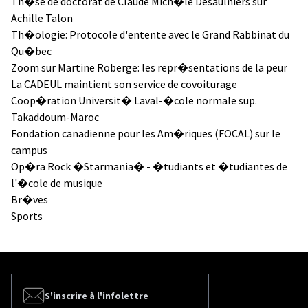
Th�se de doctorat de Claude Mich�le Desaulniers sur
Achille Talon
Th�ologie: Protocole d'entente avec le Grand Rabbinat du
Qu�bec
Zoom sur Martine Roberge: les repr�sentations de la peur
La CADEUL maintient son service de covoiturage
Coop�ration Universit� Laval-�cole normale sup.
Takaddoum-Maroc
Fondation canadienne pour les Am�riques (FOCAL) sur le
campus
Op�ra Rock �Starmania� - �tudiants et �tudiantes de
l'�cole de musique
Br�ves
Sports
S'inscrire à l'infolettre