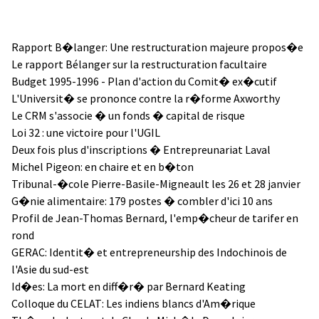
Rapport B�langer: Une restructuration majeure propos�e
Le rapport Bélanger sur la restructuration facultaire
Budget 1995-1996 - Plan d'action du Comit� ex�cutif
L'Universit� se prononce contre la r�forme Axworthy
Le CRM s'associe � un fonds � capital de risque
Loi 32 : une victoire pour l'UGIL
Deux fois plus d'inscriptions � Entrepreunariat Laval
Michel Pigeon: en chaire et en b�ton
Tribunal-�cole Pierre-Basile-Migneault les 26 et 28 janvier
G�nie alimentaire: 179 postes � combler d'ici 10 ans
Profil de Jean-Thomas Bernard, l'emp�cheur de tarifer en
rond
GERAC: Identit� et entrepreneurship des Indochinois de
l'Asie du sud-est
Id�es: La mort en diff�r� par Bernard Keating
Colloque du CELAT: Les indiens blancs d'Am�rique