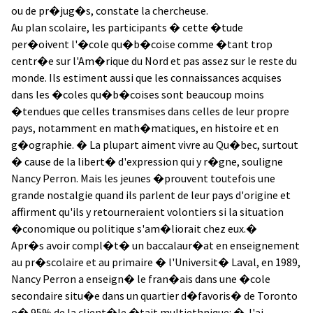
ou de pr�jug�s, constate la chercheuse.
Au plan scolaire, les participants � cette �tude
per�oivent l'�cole qu�b�coise comme �tant trop
centr�e sur l'Am�rique du Nord et pas assez sur le reste du
monde. Ils estiment aussi que les connaissances acquises
dans les �coles qu�b�coises sont beaucoup moins
�tendues que celles transmises dans celles de leur propre
pays, notamment en math�matiques, en histoire et en
g�ographie. � La plupart aiment vivre au Qu�bec, surtout
� cause de la libert� d'expression qui y r�gne, souligne
Nancy Perron. Mais les jeunes �prouvent toutefois une
grande nostalgie quand ils parlent de leur pays d'origine et
affirment qu'ils y retourneraient volontiers si la situation
�conomique ou politique s'am�liorait chez eux.�
Apr�s avoir compl�t� un baccalaur�at en enseignement
au pr�scolaire et au primaire � l'Universit� Laval, en 1989,
Nancy Perron a enseign� le fran�ais dans une �cole
secondaire situ�e dans un quartier d�favoris� de Toronto
o� 95% de la client�le �tait multiethnique: � J'ai