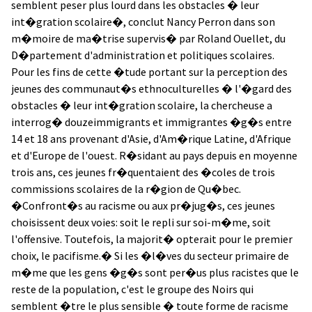
semblent peser plus lourd dans les obstacles � leur
int�gration scolaire�, conclut Nancy Perron dans son
m�moire de ma�trise supervis� par Roland Ouellet, du
D�partement d'administration et politiques scolaires.
Pour les fins de cette �tude portant sur la perception des
jeunes des communaut�s ethnoculturelles � l'�gard des
obstacles � leur int�gration scolaire, la chercheuse a
interrog� douzeimmigrants et immigrantes �g�s entre
14 et 18 ans provenant d'Asie, d'Am�rique Latine, d'Afrique
et d'Europe de l'ouest. R�sidant au pays depuis en moyenne
trois ans, ces jeunes fr�quentaient des �coles de trois
commissions scolaires de la r�gion de Qu�bec.
�Confront�s au racisme ou aux pr�jug�s, ces jeunes
choisissent deux voies: soit le repli sur soi-m�me, soit
l'offensive. Toutefois, la majorit� opterait pour le premier
choix, le pacifisme.� Si les �l�ves du secteur primaire de
m�me que les gens �g�s sont per�us plus racistes que le
reste de la population, c'est le groupe des Noirs qui
semblent �tre le plus sensible � toute forme de racisme