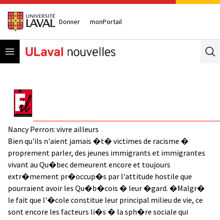
Donner
monPortail
Open menu
Se
Nancy Perron: vivre ailleurs
Bien qu'ils n'aient jamais �t� victimes de racisme �
proprement parler, des jeunes immigrants et immigrantes
vivant au Qu�bec demeurent encore et toujours
extr�mement pr�occup�s par l'attitude hostile que
pourraient avoir les Qu�b�cois � leur �gard. �Malgr�
le fait que l'�cole constitue leur principal milieu de vie, ce
sont encore les facteurs li�s � la sph�re sociale qui