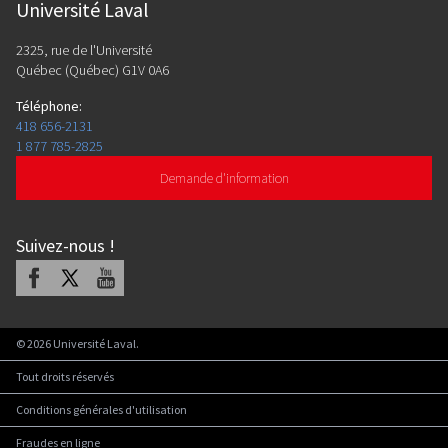
Université Laval
2325, rue de l'Université
Québec (Québec) G1V 0A6
Téléphone
:
418 656-2131
1 877 785-2825
Demande d'information
Suivez-nous
!
Facebook
X
Youtube
©
2026
Université Laval.
Tout droits réservés
Conditions générales d'utilisation
Fraudes en ligne