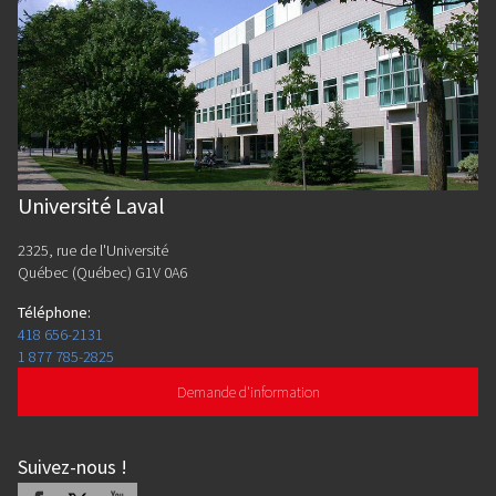
Université Laval
2325, rue de l'Université
Québec (Québec) G1V 0A6
Téléphone
:
418 656-2131
1 877 785-2825
Demande d'information
Suivez-nous
!
Facebook
X
Youtube