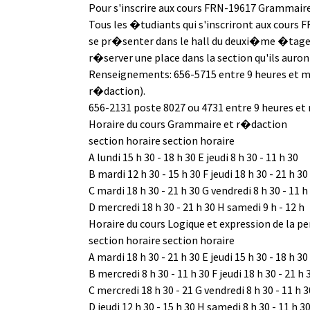
Pour s'inscrire aux cours FRN-19617 Grammair
Tous les �tudiants qui s'inscriront aux cour
se pr�senter dans le hall du deuxi�me �tage du 
r�server une place dans la section qu'ils auront
Renseignements: 656-5715 entre 9 heures et mi
r�daction).
656-2131 poste 8027 ou 4731 entre 9 heures et m
Horaire du cours Grammaire et r�daction
section horaire section horaire
A lundi 15 h 30 - 18 h 30 E jeudi 8 h 30 - 11 h 30
B mardi 12 h 30 - 15 h 30 F jeudi 18 h 30 - 21 h 30
C mardi 18 h 30 - 21 h 30 G vendredi 8 h 30 - 11 h
D mercredi 18 h 30 - 21 h 30 H samedi 9 h - 12 h
Horaire du cours Logique et expression de la 
section horaire section horaire
A mardi 18 h 30 - 21 h 30 E jeudi 15 h 30 - 18 h 30
B mercredi 8 h 30 - 11 h 30 F jeudi 18 h 30 - 21 h 
C mercredi 18 h 30 - 21 G vendredi 8 h 30 - 11 h 3
D jeudi 12 h 30 - 15 h 30 H samedi 8 h 30 - 11 h 3