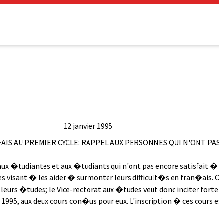
12 janvier 1995
IS AU PREMIER CYCLE: RAPPEL AUX PERSONNES QUI N'ONT PAS
aux �tudiantes et aux �tudiants qui n'ont pas encore satisfait � 
es visant � les aider � surmonter leurs difficult�s en fran�ais. C
eurs �tudes; le Vice-rectorat aux �tudes veut donc inciter fort
er 1995, aux deux cours con�us pour eux. L'inscription � ces cour