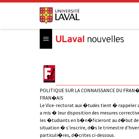
Open menu
POLITIQUE SUR LA CONNAISSANCE DU FRAN�A
FRAN�AIS
Le Vice-rectorat aux �tudes tient � rappeler 
a mis � leur disposition des mesures correctiv
les �tudiants en b�n�ficieront au d�but de l
situation � s'inscrire, d�s le trimestre d'hiv
particuli�res, d�crites ci-dessous.