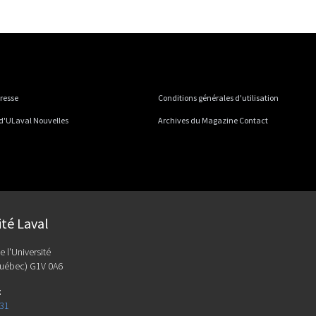
presse
Conditions générales d'utilisation
 d'ULaval Nouvelles
Archives du Magazine Contact
ité Laval
e l'Université
uébec) G1V 0A6
:
131