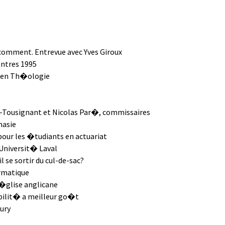
comment. Entrevue avec Yves Giroux
ntres 1995
 en Th�ologie
Tousignant et Nicolas Par�, commissaires
nasie
our les �tudiants en actuariat
'Universit� Laval
 se sortir du cul-de-sac?
rmatique
�glise anglicane
bilit� a meilleur go�t
ury