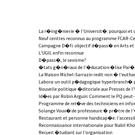
La r�ing�nierie � l'Universit�: pourquoi et 
Neuf centres reconnus au programme FCAR-Ce
Campagne D�fi: objectif d�pass� en Arts et
L'UGIL enfin reconnue
D�pass�, le sexisme?
�tats g�n�raux de l'�ducation:�lise Par�-
La Maison Michel-Sarrazin redit non � l'eutha
Labora: un outil p�dagogique hyperbranch� p
Nouvelle politique �ditoriale aux Presses de l
Id�es par Robin Arguin: Comment le PQ peut-il
Programme de rel�ve des techniciens en info
Solange Vouv�:de professeure � pr�tre de l'
Restaurant et personne handicap�e: l'accessi
Reconnaissance internationale pour Nabil Kho
Recueil �tudiant sur l'organisation