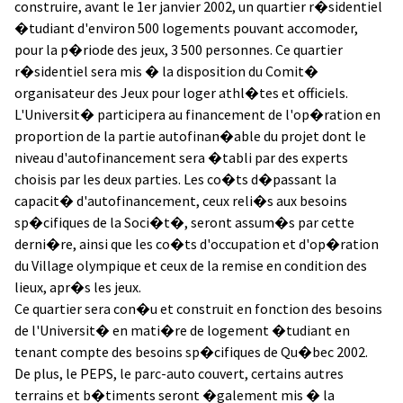
construire, avant le 1er janvier 2002, un quartier r�sidentiel
�tudiant d'environ 500 logements pouvant accomoder,
pour la p�riode des jeux, 3 500 personnes. Ce quartier
r�sidentiel sera mis � la disposition du Comit�
organisateur des Jeux pour loger athl�tes et officiels.
L'Universit� participera au financement de l'op�ration en
proportion de la partie autofinan�able du projet dont le
niveau d'autofinancement sera �tabli par des experts
choisis par les deux parties. Les co�ts d�passant la
capacit� d'autofinancement, ceux reli�s aux besoins
sp�cifiques de la Soci�t�, seront assum�s par cette
derni�re, ainsi que les co�ts d'occupation et d'op�ration
du Village olympique et ceux de la remise en condition des
lieux, apr�s les jeux.
Ce quartier sera con�u et construit en fonction des besoins
de l'Universit� en mati�re de logement �tudiant en
tenant compte des besoins sp�cifiques de Qu�bec 2002.
De plus, le PEPS, le parc-auto couvert, certains autres
terrains et b�timents seront �galement mis � la