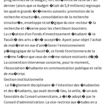
dernier (alors que ce budget �tait de 5,9 millions) regroupe
les quatre grands �l�ments suivants: promotion de la
recherche structur�e, consolidation de la recherche
structur�e, enveloppe strat�gique du vice-recteur � la
recherche et r�serve pour les chercheurs boursiers.
La cr�ation d'un Fonds d'investissement �tudiant � la
Facult� des arts a �t� accept�e. Ayant pour objet l'achat
de mat�riel en vue d'am�liorer l'environnement
p�dagogique de la Facult�, ce fonds fonctionnera de la
m�me fa�on que ceux de m�me nature existants d�j�.
La convention intervenue concerne, pour le moment,
l'Association �tudiante en communication publique et celle
de ma�trise.
Gestion institutionnelle
. Le R�glement disciplinaire � l'intention des �tudiantes
et des �tudiants, qui avait donn� lieu, la veille, � un avis
favorable du Conseil universitaire, a �t� adopt� par le
Conseil d'administration. La vice-rectrice aux �tudes en a