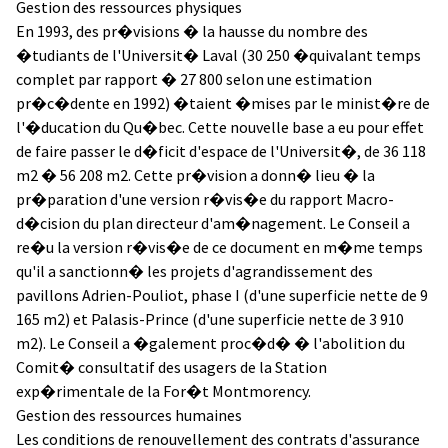
Gestion des ressources physiques
En 1993, des pr�visions � la hausse du nombre des
�tudiants de l'Universit� Laval (30 250 �quivalant temps
complet par rapport � 27 800 selon une estimation
pr�c�dente en 1992) �taient �mises par le minist�re de
l'�ducation du Qu�bec. Cette nouvelle base a eu pour effet
de faire passer le d�ficit d'espace de l'Universit�, de 36 118
m2 � 56 208 m2. Cette pr�vision a donn� lieu � la
pr�paration d'une version r�vis�e du rapport Macro-
d�cision du plan directeur d'am�nagement. Le Conseil a
re�u la version r�vis�e de ce document en m�me temps
qu'il a sanctionn� les projets d'agrandissement des
pavillons Adrien-Pouliot, phase I (d'une superficie nette de 9
165 m2) et Palasis-Prince (d'une superficie nette de 3 910
m2). Le Conseil a �galement proc�d� � l'abolition du
Comit� consultatif des usagers de la Station
exp�rimentale de la For�t Montmorency.
Gestion des ressources humaines
Les conditions de renouvellement des contrats d'assurance