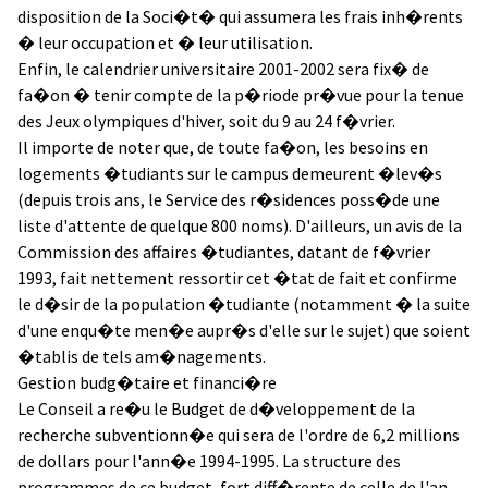
disposition de la Soci�t� qui assumera les frais inh�rents
� leur occupation et � leur utilisation.
Enfin, le calendrier universitaire 2001-2002 sera fix� de
fa�on � tenir compte de la p�riode pr�vue pour la tenue
des Jeux olympiques d'hiver, soit du 9 au 24 f�vrier.
Il importe de noter que, de toute fa�on, les besoins en
logements �tudiants sur le campus demeurent �lev�s
(depuis trois ans, le Service des r�sidences poss�de une
liste d'attente de quelque 800 noms). D'ailleurs, un avis de la
Commission des affaires �tudiantes, datant de f�vrier
1993, fait nettement ressortir cet �tat de fait et confirme
le d�sir de la population �tudiante (notamment � la suite
d'une enqu�te men�e aupr�s d'elle sur le sujet) que soient
�tablis de tels am�nagements.
Gestion budg�taire et financi�re
Le Conseil a re�u le Budget de d�veloppement de la
recherche subventionn�e qui sera de l'ordre de 6,2 millions
de dollars pour l'ann�e 1994-1995. La structure des
programmes de ce budget, fort diff�rente de celle de l'an