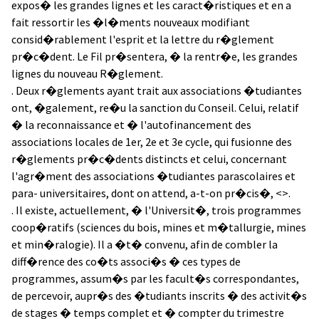
expos� les grandes lignes et les caract�ristiques et en a
fait ressortir les �l�ments nouveaux modifiant
consid�rablement l'esprit et la lettre du r�glement
pr�c�dent. Le Fil pr�sentera, � la rentr�e, les grandes
lignes du nouveau R�glement.
. Deux r�glements ayant trait aux associations �tudiantes
ont, �galement, re�u la sanction du Conseil. Celui, relatif
� la reconnaissance et � l'autofinancement des
associations locales de 1er, 2e et 3e cycle, qui fusionne des
r�glements pr�c�dents distincts et celui, concernant
l'agr�ment des associations �tudiantes parascolaires et
para- universitaires, dont on attend, a-t-on pr�cis�, <
>.
. Il existe, actuellement, � l'Universit�, trois programmes
coop�ratifs (sciences du bois, mines et m�tallurgie, mines
et min�ralogie). Il a �t� convenu, afin de combler la
diff�rence des co�ts associ�s � ces types de
programmes, assum�s par les facult�s correspondantes,
de percevoir, aupr�s des �tudiants inscrits � des activit�s
de stages � temps complet et � compter du trimestre