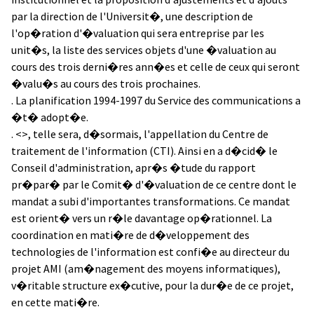
par la direction de l'Universit�, une description de
l'op�ration d'�valuation qui sera entreprise par les
unit�s, la liste des services objets d'une �valuation au
cours des trois derni�res ann�es et celle de ceux qui seront
�valu�s au cours des trois prochaines.
. La planification 1994-1997 du Service des communications a
�t� adopt�e.
. <
>, telle sera, d�sormais, l'appellation du Centre de
traitement de l'information (CTI). Ainsi en a d�cid� le
Conseil d'administration, apr�s �tude du rapport
pr�par� par le Comit� d'�valuation de ce centre dont le
mandat a subi d'importantes transformations. Ce mandat
est orient� vers un r�le davantage op�rationnel. La
coordination en mati�re de d�veloppement des
technologies de l'information est confi�e au directeur du
projet AMI (am�nagement des moyens informatiques),
v�ritable structure ex�cutive, pour la dur�e de ce projet,
en cette mati�re.