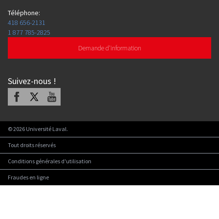
Téléphone
:
418 656-2131
1 877 785-2825
Demande d'information
Suivez-nous
!
Facebook
X
Youtube
©
2026
Université Laval.
Tout droits réservés
Conditions générales d'utilisation
Fraudes en ligne