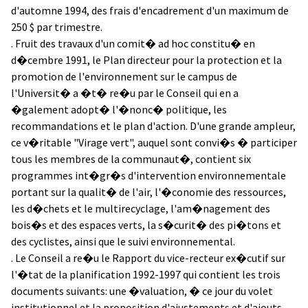
d'automne 1994, des frais d'encadrement d'un maximum de
250 $ par trimestre.
. Fruit des travaux d'un comit� ad hoc constitu� en
d�cembre 1991, le Plan directeur pour la protection et la
promotion de l'environnement sur le campus de
l'Universit� a �t� re�u par le Conseil qui en a
�galement adopt� l'�nonc� politique, les
recommandations et le plan d'action. D'une grande ampleur,
ce v�ritable "Virage vert", auquel sont convi�s � participer
tous les membres de la communaut�, contient six
programmes int�gr�s d'intervention environnementale
portant sur la qualit� de l'air, l'�conomie des ressources,
les d�chets et le multirecyclage, l'am�nagement des
bois�s et des espaces verts, la s�curit� des pi�tons et
des cyclistes, ainsi que le suivi environnemental.
. Le Conseil a re�u le Rapport du vice-recteur ex�cutif sur
l'�tat de la planification 1992-1997 qui contient les trois
documents suivants: une �valuation, � ce jour du volet
institutionnel et la proposition d'ajustements et d'ajouts