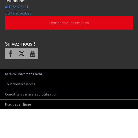
Téléphone
:
418 656-2131
1 877 785-2825
Demande d'information
Suivez-nous
!
Facebook
X
Youtube
©
2026
Université Laval.
Tout droits réservés
Conditions générales d'utilisation
Fraudes en ligne