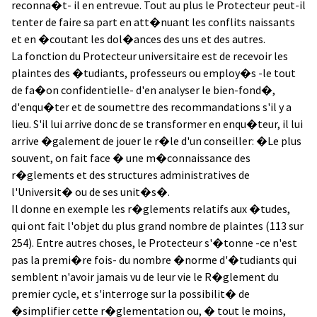
reconna�t- il en entrevue. Tout au plus le Protecteur peut-il
tenter de faire sa part en att�nuant les conflits naissants
et en �coutant les dol�ances des uns et des autres.
La fonction du Protecteur universitaire est de recevoir les
plaintes des �tudiants, professeurs ou employ�s -le tout
de fa�on confidentielle- d'en analyser le bien-fond�,
d'enqu�ter et de soumettre des recommandations s'il y a
lieu. S'il lui arrive donc de se transformer en enqu�teur, il lui
arrive �galement de jouer le r�le d'un conseiller: �Le plus
souvent, on fait face � une m�connaissance des
r�glements et des structures administratives de
l'Universit� ou de ses unit�s�.
Il donne en exemple les r�glements relatifs aux �tudes,
qui ont fait l'objet du plus grand nombre de plaintes (113 sur
254). Entre autres choses, le Protecteur s'�tonne -ce n'est
pas la premi�re fois- du nombre �norme d'�tudiants qui
semblent n'avoir jamais vu de leur vie le R�glement du
premier cycle, et s'interroge sur la possibilit� de
�simplifier cette r�glementation ou, � tout le moins,