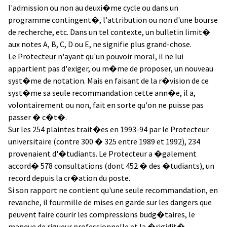
l'admission ou non au deuxi�me cycle ou dans un
programme contingent�, l'attribution ou non d'une bourse
de recherche, etc. Dans un tel contexte, un bulletin limit�
aux notes A, B, C, D ou E, ne signifie plus grand-chose.
Le Protecteur n'ayant qu'un pouvoir moral, il ne lui
appartient pas d'exiger, ou m�me de proposer, un nouveau
syst�me de notation. Mais en faisant de la r�vision de ce
syst�me sa seule recommandation cette ann�e, il a,
volontairement ou non, fait en sorte qu'on ne puisse pas
passer � c�t�.
Sur les 254 plaintes trait�es en 1993-94 par le Protecteur
universitaire (contre 300 � 325 entre 1989 et 1992), 234
provenaient d'�tudiants. Le Protecteur a �galement
accord� 578 consultations (dont 452 � des �tudiants), un
record depuis la cr�ation du poste.
Si son rapport ne contient qu'une seule recommandation, en
revanche, il fourmille de mises en garde sur les dangers que
peuvent faire courir les compressions budg�taires, le
manque de rigueur professionnelle et la �rigidit�