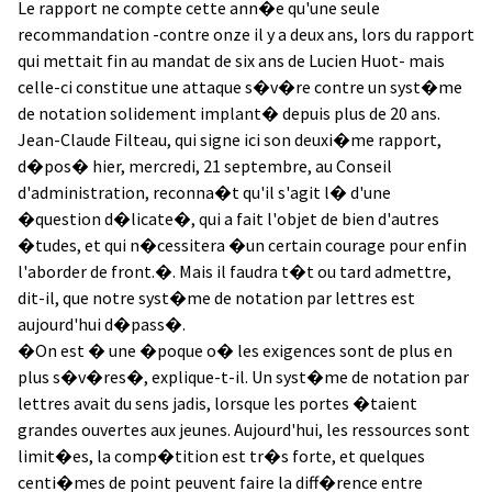
Le rapport ne compte cette ann�e qu'une seule
recommandation -contre onze il y a deux ans, lors du rapport
qui mettait fin au mandat de six ans de Lucien Huot- mais
celle-ci constitue une attaque s�v�re contre un syst�me
de notation solidement implant� depuis plus de 20 ans.
Jean-Claude Filteau, qui signe ici son deuxi�me rapport,
d�pos� hier, mercredi, 21 septembre, au Conseil
d'administration, reconna�t qu'il s'agit l� d'une
�question d�licate�, qui a fait l'objet de bien d'autres
�tudes, et qui n�cessitera �un certain courage pour enfin
l'aborder de front.�. Mais il faudra t�t ou tard admettre,
dit-il, que notre syst�me de notation par lettres est
aujourd'hui d�pass�.
�On est � une �poque o� les exigences sont de plus en
plus s�v�res�, explique-t-il. Un syst�me de notation par
lettres avait du sens jadis, lorsque les portes �taient
grandes ouvertes aux jeunes. Aujourd'hui, les ressources sont
limit�es, la comp�tition est tr�s forte, et quelques
centi�mes de point peuvent faire la diff�rence entre