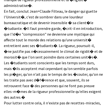
administrative�.
En fait, conclut Jean=Claude Filteau, le danger qui guette
l'Universit�, c'est de sombrer dans une lourdeur
bureaucratique et de devenir insensible � sa client�le
�tudiante. �Il faut prendre garde, �crit-il en introduction,
que l'id�e "compression" ne devienne une mystique qui
affecte tout le monde des relations qu'une universit�
entretient avec ses �tudiants�. La rigueur, poursuit-il,
�ne justifie pas n�cessairement le climat de rigidit� et de
morosit� que l'on sent poindre dans certaines unit�s�.
Les �tudiants sont conscients que les temps sont durs,
mais �ils acceptent mal cependant qu'on semble parfois
les pi�ger, qu'on n'ait pas le temps de les �couter, qu'on ne
les traite pas avec d�f�rence et que, souvent, ils se
retrouvent face � des personnes qui ne font pas preuve
elles-m�mes de la rigueur professionnelle qu'elles exigent
des autres.�
Pour lutter contre cela, il n'existe pas de recettes-miracles,