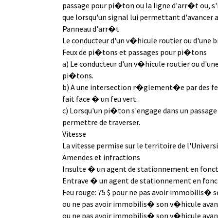
passage pour pi�ton ou la ligne d'arr�t ou, s'i
que lorsqu'un signal lui permettant d'avancer
Panneau d'arr�t
Le conducteur d'un v�hicule routier ou d'une b
Feux de pi�tons et passages pour pi�tons
a) Le conducteur d'un v�hicule routier ou d'un
pi�tons.
b) A une intersection r�glement�e par des feu
fait face � un feu vert.
c) Lorsqu'un pi�ton s'engage dans un passage 
permettre de traverser.
Vitesse
La vitesse permise sur le territoire de l'Univer
Amendes et infractions
Insulte � un agent de stationnement en foncti
Entrave � un agent de stationnement en fonct
Feu rouge: 75 $ pour ne pas avoir immobilis� 
ou ne pas avoir immobilis� son v�hicule avant
ou ne pas avoir immobilis� son v�hicule avant