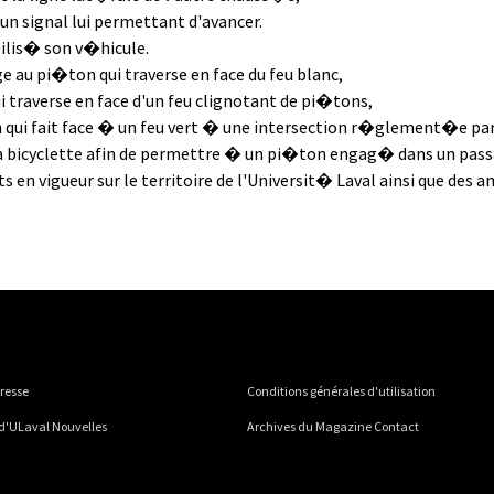
'un signal lui permettant d'avancer.
ilis� son v�hicule.
 au pi�ton qui traverse en face du feu blanc,
 traverse en face d'un feu clignotant de pi�tons,
ui fait face � un feu vert � une intersection r�glement�e par d
a bicyclette afin de permettre � un pi�ton engag� dans un passa
en vigueur sur le territoire de l'Universit� Laval ainsi que des 
presse
Conditions générales d'utilisation
 d'ULaval Nouvelles
Archives du Magazine Contact