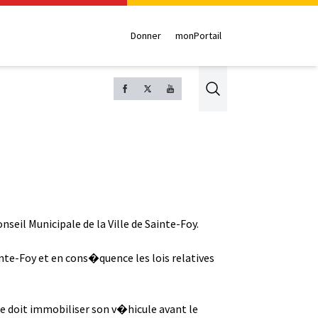
Donner
monPortail
Search
eil Municipale de la Ville de Sainte-Foy.
inte-Foy et en cons�quence les lois relatives
te doit immobiliser son v�hicule avant le