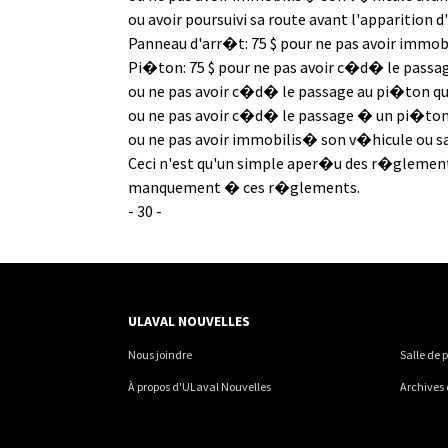
ou avoir poursuivi sa route avant l'apparition d
Panneau d'arr�t: 75 $ pour ne pas avoir immob
Pi�ton: 75 $ pour ne pas avoir c�d� le passage
ou ne pas avoir c�d� le passage au pi�ton qui
ou ne pas avoir c�d� le passage � un pi�ton q
ou ne pas avoir immobilis� son v�hicule ou s
Ceci n'est qu'un simple aper�u des r�glements 
manquement � ces r�glements.
- 30 -
ULAVAL NOUVELLES
Nous joindre
Salle de 
À propos d'ULaval Nouvelles
Archives