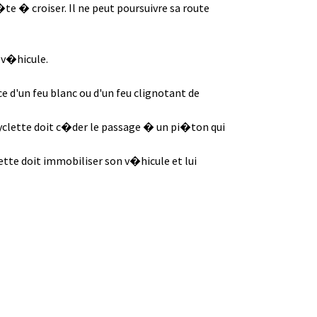
�te � croiser. Il ne peut poursuivre sa route
 v�hicule.
e d'un feu blanc ou d'un feu clignotant de
cyclette doit c�der le passage � un pi�ton qui
tte doit immobiliser son v�hicule et lui