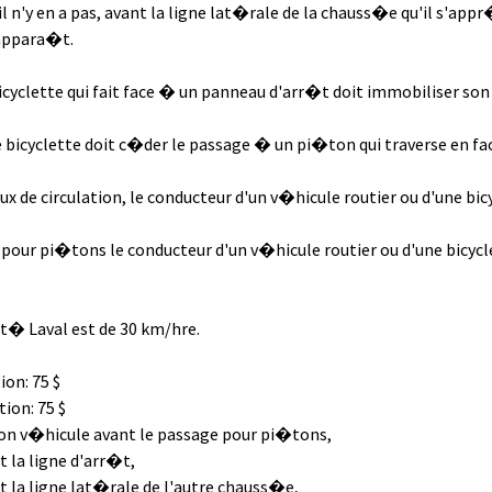
l n'y en a pas, avant la ligne lat�rale de la chauss�e qu'il s'appr
 appara�t.
icyclette qui fait face � un panneau d'arr�t doit immobiliser son
e bicyclette doit c�der le passage � un pi�ton qui traverse en fac
x de circulation, le conducteur d'un v�hicule routier ou d'une bi
pour pi�tons le conducteur d'un v�hicule routier ou d'une bicycle
sit� Laval est de 30 km/hre.
on: 75 $
ion: 75 $
son v�hicule avant le passage pour pi�tons,
 la ligne d'arr�t,
 la ligne lat�rale de l'autre chauss�e,