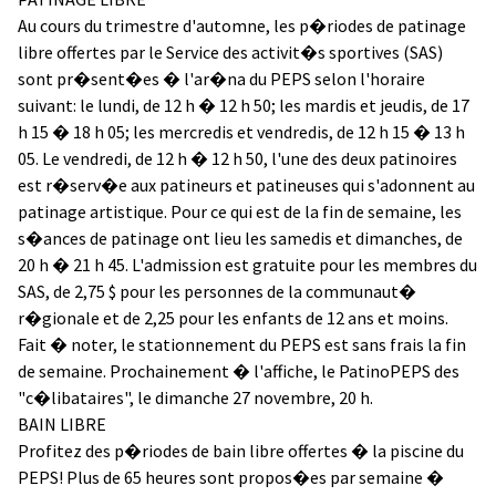
Au cours du trimestre d'automne, les p�riodes de patinage
libre offertes par le Service des activit�s sportives (SAS)
sont pr�sent�es � l'ar�na du PEPS selon l'horaire
suivant: le lundi, de 12 h � 12 h 50; les mardis et jeudis, de 17
h 15 � 18 h 05; les mercredis et vendredis, de 12 h 15 � 13 h
05. Le vendredi, de 12 h � 12 h 50, l'une des deux patinoires
est r�serv�e aux patineurs et patineuses qui s'adonnent au
patinage artistique. Pour ce qui est de la fin de semaine, les
s�ances de patinage ont lieu les samedis et dimanches, de
20 h � 21 h 45. L'admission est gratuite pour les membres du
SAS, de 2,75 $ pour les personnes de la communaut�
r�gionale et de 2,25 pour les enfants de 12 ans et moins.
Fait � noter, le stationnement du PEPS est sans frais la fin
de semaine. Prochainement � l'affiche, le PatinoPEPS des
"c�libataires", le dimanche 27 novembre, 20 h.
BAIN LIBRE
Profitez des p�riodes de bain libre offertes � la piscine du
PEPS! Plus de 65 heures sont propos�es par semaine �