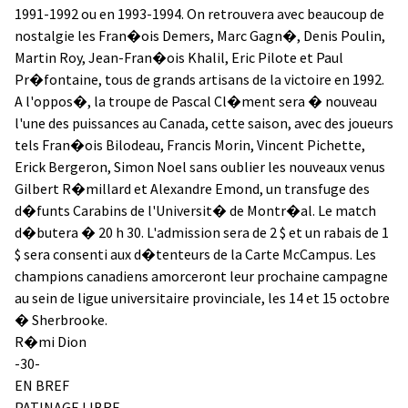
1991-1992 ou en 1993-1994. On retrouvera avec beaucoup de
nostalgie les Fran�ois Demers, Marc Gagn�, Denis Poulin,
Martin Roy, Jean-Fran�ois Khalil, Eric Pilote et Paul
Pr�fontaine, tous de grands artisans de la victoire en 1992.
A l'oppos�, la troupe de Pascal Cl�ment sera � nouveau
l'une des puissances au Canada, cette saison, avec des joueurs
tels Fran�ois Bilodeau, Francis Morin, Vincent Pichette,
Erick Bergeron, Simon Noel sans oublier les nouveaux venus
Gilbert R�millard et Alexandre Emond, un transfuge des
d�funts Carabins de l'Universit� de Montr�al. Le match
d�butera � 20 h 30. L'admission sera de 2 $ et un rabais de 1
$ sera consenti aux d�tenteurs de la Carte McCampus. Les
champions canadiens amorceront leur prochaine campagne
au sein de ligue universitaire provinciale, les 14 et 15 octobre
� Sherbrooke.
R�mi Dion
-30-
EN BREF
PATINAGE LIBRE