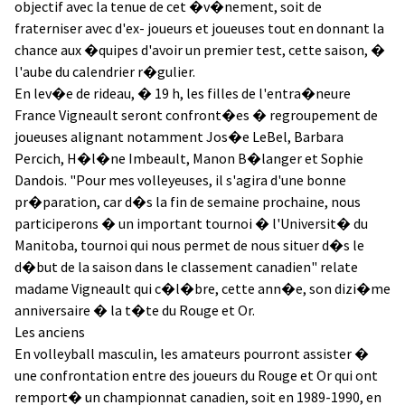
objectif avec la tenue de cet �v�nement, soit de
fraterniser avec d'ex- joueurs et joueuses tout en donnant la
chance aux �quipes d'avoir un premier test, cette saison, �
l'aube du calendrier r�gulier.
En lev�e de rideau, � 19 h, les filles de l'entra�neure
France Vigneault seront confront�es � regroupement de
joueuses alignant notamment Jos�e LeBel, Barbara
Percich, H�l�ne Imbeault, Manon B�langer et Sophie
Dandois. "Pour mes volleyeuses, il s'agira d'une bonne
pr�paration, car d�s la fin de semaine prochaine, nous
participerons � un important tournoi � l'Universit� du
Manitoba, tournoi qui nous permet de nous situer d�s le
d�but de la saison dans le classement canadien" relate
madame Vigneault qui c�l�bre, cette ann�e, son dizi�me
anniversaire � la t�te du Rouge et Or.
Les anciens
En volleyball masculin, les amateurs pourront assister �
une confrontation entre des joueurs du Rouge et Or qui ont
remport� un championnat canadien, soit en 1989-1990, en