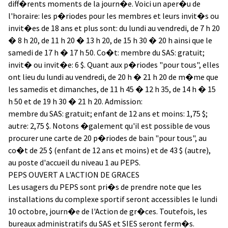
diff�rents moments de la journ�e. Voici un aper�u de
l'horaire: les p�riodes pour les membres et leurs invit�s ou
invit�es de 18 ans et plus sont: du lundi au vendredi, de 7 h 20
� 8 h 20, de 11 h 20 � 13 h 20, de 15 h 30 � 20 h ainsi que le
samedi de 17 h � 17 h 50. Co�t: membre du SAS: gratuit;
invit� ou invit�e: 6 $. Quant aux p�riodes "pour tous", elles
ont lieu du lundi au vendredi, de 20 h � 21 h 20 de m�me que
les samedis et dimanches, de 11 h 45 � 12 h 35, de 14 h � 15
h 50 et de 19 h 30 � 21 h 20. Admission:
membre du SAS: gratuit; enfant de 12 ans et moins: 1,75 $;
autre: 2,75 $. Notons �galement qu'il est possible de vous
procurer une carte de 20 p�riodes de bain "pour tous", au
co�t de 25 $ (enfant de 12 ans et moins) et de 43 $ (autre),
au poste d'accueil du niveau 1 au PEPS.
PEPS OUVERT A L'ACTION DE GRACES
Les usagers du PEPS sont pri�s de prendre note que les
installations du complexe sportif seront accessibles le lundi
10 octobre, journ�e de l'Action de gr�ces. Toutefois, les
bureaux administratifs du SAS et SIES seront ferm�s.