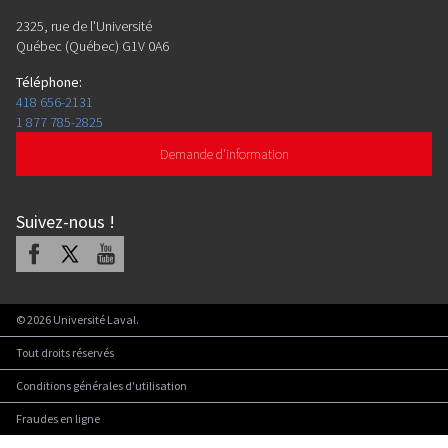
2325, rue de l'Université
Québec (Québec) G1V 0A6
Téléphone
:
418 656-2131
1 877 785-2825
Demande d'information
Suivez-nous
!
Facebook
X
Youtube
©
2026
Université Laval.
Tout droits réservés
Conditions générales d'utilisation
Fraudes en ligne