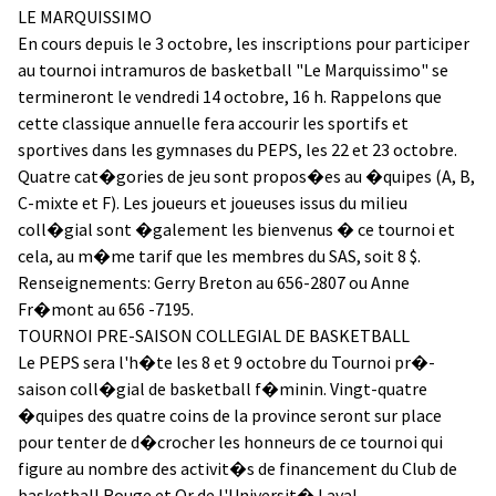
LE MARQUISSIMO
En cours depuis le 3 octobre, les inscriptions pour participer
au tournoi intramuros de basketball "Le Marquissimo" se
termineront le vendredi 14 octobre, 16 h. Rappelons que
cette classique annuelle fera accourir les sportifs et
sportives dans les gymnases du PEPS, les 22 et 23 octobre.
Quatre cat�gories de jeu sont propos�es au �quipes (A, B,
C-mixte et F). Les joueurs et joueuses issus du milieu
coll�gial sont �galement les bienvenus � ce tournoi et
cela, au m�me tarif que les membres du SAS, soit 8 $.
Renseignements: Gerry Breton au 656-2807 ou Anne
Fr�mont au 656 -7195.
TOURNOI PRE-SAISON COLLEGIAL DE BASKETBALL
Le PEPS sera l'h�te les 8 et 9 octobre du Tournoi pr�-
saison coll�gial de basketball f�minin. Vingt-quatre
�quipes des quatre coins de la province seront sur place
pour tenter de d�crocher les honneurs de ce tournoi qui
figure au nombre des activit�s de financement du Club de
basketball Rouge et Or de l'Universit� Laval.