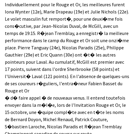
Individuellement pour le Rouge et Or, les meilleures furent
Iona Wynter (12e), Marie Drapeau (19e) et Julie Nichols (22e).
Le volet masculin fut remport�, pour une deuxi�me fois
cons�cutive, par Jean-Nicolas Duval, de McGill, avec un
temps de 19:15. R�jean Tremblay, a enregistr� la meilleure
performance dans le camp du Rouge et Or soit une onzi�me
place. Pierre Tanguay (24e), Nicolas Paradis (25e), Philippe
Gauthier (29e) et Eric Quann (30e) ont �t� les autres
pointeurs pour Laval. Au cumulatif, McGill est premier avec
17 points, suivent dans l'ordre Sherbrooke (58 points) et
l'Universit� Laval (121 points). En l'absence de quelques-uns
de ses coureurs r�guliers, l'entra�neur Fabien Basset du
Rouge et Or
� d� faire appel � de nouveaux venus. Il entend toutefois
envoyer dans la m�l�e, lors de l'Invitation Rouge et Or, le
15 octobre, une �quipe compl�te avec en t�te les noms
de Bernard Doyon, Michel Renaud, Patrick Couture,
S�bastien Laroche, Nicolas Paradis et R�jean Tremblay.
Championnat canadien de course sur route