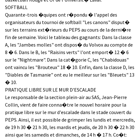
SOFTBALL
Quarante-trois �quipes ont r�pondu � l'appel des
organisateurs du tournoi de softball "Les canons" disput�
sur les terrains ext�rieurs du PEPS au cours de la derni�re
fin de semaine. Voici le tableau des gagnants: Dans la classe
A, les "Jambes molles" ont dispos� du Volvox au compte de
8 � 6. Dans le B, les "Raisins verts" l'ont emport� 12 � 6
sur le "Nightmare". Dans la cat�gorie C, les "Chabidouas"
ont vaincu les "Brouteux" 18 � 10. Enfin, dans la classe D, les
"Diables de Tasmanie" ont eu le meilleur sur les "Bleuets" 13
� 10.
PRATIQUE LIBRE SUR LE MUR D'ESCALADE
Le responsable de la section plein-air au SAS, Jean-Pierre
Collin, vient de faire conna�tre le nouvel horaire pour la
pratique libre sur le mur d'escalade dans le stade couvert du
PEPS. Ainsi, il est possible de grimper les lundis et mercredis,
de 19 h 30 � 21 h 30, les mardis et jeudis, de 20 h 30 � 22 h 30
ainsi que les samedis et dimanches, de 14 h � 17 h. Co�t: