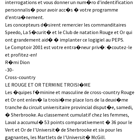
interrogations et vous donner un num�ro d'indentification
personnalis� pour avoir acc�s � votre programme
d'entra�nement.
Les concepteurs d�sirent remercier les commanditaires
Speedo, La S�curit� et le Club de natation Rouge et Or qui
ont grandement aid� � implanter ce logigiel au PEPS.
Le Comptoir 2001 est votre entra�neur priv�: �coutez-le
et profitez-en!
R�mi Dion
-30-
Cross-country
LE ROUGE ET OR TERMINE TROISI�ME
Les �quipes f�minine et masculine de cross-country Rouge
et Or ont enlev� la troisi�me place lors de la deuxi�me
tranche du circuit universitaire provincial disput�e, samedi,
� Sherbrooke. Au classement cumulatif chez les femmes,
Laval a accumul� 53 points comparativement � 36 pour le
Vert et Or de l'Universit� de Sherbrooke et six pour les
gagnantes, les Martlets de l'Universit� McGill.