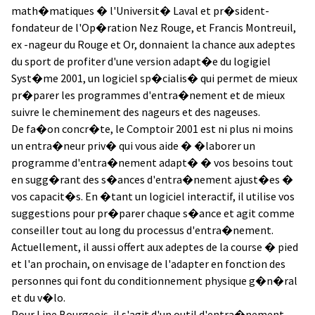
math�matiques � l'Universit� Laval et pr�sident-
fondateur de l'Op�ration Nez Rouge, et Francis Montreuil,
ex -nageur du Rouge et Or, donnaient la chance aux adeptes
du sport de profiter d'une version adapt�e du logigiel
Syst�me 2001, un logiciel sp�cialis� qui permet de mieux
pr�parer les programmes d'entra�nement et de mieux
suivre le cheminement des nageurs et des nageuses.
De fa�on concr�te, le Comptoir 2001 est ni plus ni moins
un entra�neur priv� qui vous aide � �laborer un
programme d'entra�nement adapt� � vos besoins tout
en sugg�rant des s�ances d'entra�nement ajust�es �
vos capacit�s. En �tant un logiciel interactif, il utilise vos
suggestions pour pr�parer chaque s�ance et agit comme
conseiller tout au long du processus d'entra�nement.
Actuellement, il aussi offert aux adeptes de la course � pied
et l'an prochain, on envisage de l'adapter en fonction des
personnes qui font du conditionnement physique g�n�ral
et du v�lo.
Pour Line Bourgeois, il s'agit d'un outil d'entra�nement