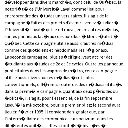
d�velopper dans divers march�s, dont celui de Qu�bec, la
notori�t� de l'Universit� Laval comme lieu pour
entreprendre des �tudes universitaires. Il s'agit de la
campagne �Faites des projets d'avenir - venez �tudier �
l'Universit� Laval� qui se retrouve, entre autres m�dias,
sur les panneaux lat�raux des autobus � Montr�al et �
Qu�bec. Cette campagne utilise aussi d'autres m�dias
comme des quotidiens et hebdomadaires r�gionaux.
La seconde campagne, plus sp�cifique, veut attirer des
�tudiants aux �tudes de 2e et 3e cycles. Outre les panneaux
publicitaires dans les wagons de m�tro, cette campagne
utilise aussi divers autres m�dias �crits plus
conventionnels, diff�rents toutefois des m�diasa utilis�s
dans la premi�re campagne. Quant aux deux p�riodes ou
�blitz�, il s'agit, pour l'essentiel, de la fin septembre
jusqu'� la mi-octobre, pour le premier blitz; le second aura
lieu en f�vrier 1995. Il convient de signaler que, par
l'interm�diaire des communicateurs oeuvrant dans les
diff�rentes unit�s, celles-ci ont �t� invit�es �