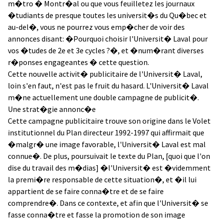
m�tro � Montr�al ou que vous feuilletez les journaux
�tudiants de presque toutes les universit�s du Qu�bec et
au-del�, vous ne pourrez vous emp�cher de voir des
annonces disant: �Pourquoi choisir l'Universit� Laval pour
vos �tudes de 2e et 3e cycles ?�, et �num�rant diverses
r�ponses engageantes � cette question.
Cette nouvelle activit� publicitaire de l'Universit� Laval,
loin s'en faut, n'est pas le fruit du hasard. L'Universit� Laval
m�ne actuellement une double campagne de publicit�.
Une strat�gie annonc�e
Cette campagne publicitaire trouve son origine dans le Volet
institutionnel du Plan directeur 1992-1997 qui affirmait que
�malgr� une image favorable, l'Universit� Laval est mal
connue�. De plus, poursuivait le texte du Plan, [quoi que l'on
dise du travail des m�dias] �l'Universit� est �videmment
la premi�re responsable de cette situation�, et �il lui
appartient de se faire conna�tre et de se faire
comprendre�. Dans ce contexte, et afin que l'Universit� se
fasse conna�tre et fasse la promotion de son image