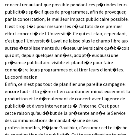
concentrer autant que possible pendant ces p�riodes leurs
publicit�s sp�cifiques de programmes, afin de provoquer,
par la concertation, le meilleur impact publicitaire possible.
Il est trop t�t pour mesurer les r�sultats de ce premier
effort concert� de l'Universit�. Ce qui est clair, cependant,
c'est que l'Universit� Laval ne laisse plus le champ libre aux
autres �tablissements du r�seau universitaire qu�b�cois
qui ont, depuis quelques ann�es, adopt� eux aussi une
pr�sence publicitaire visible et planifi�e pour faire
conna�tre leurs programmes et attirer leurs client�les.
La coordination
Enfin, ce n'est pas tout de planifier une pareille campagne:
encore faut- il la g�rer et en coordonner minutieusement la
production et le d�roulement de concert avec l'agence de
publicit� et divers intervenants � l'interne. C'est pour
cette raison qu'au d�but de la pr�sente ann�e le Service
des communications demandait � une de ses
professionnelles, R�jane Gauthier, d'assumer cette t�che
de coordination de la publicit�. Cette coordination touche