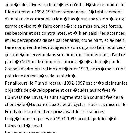
aupr�s des diverses client�les qu'elle d�sire rejoindre, le
Plan directeur 1992-1997 recommandait l'�tablissement
d'un plan de communication �bas� sur une vision � long
terme et visant � faire conna�tre sa mission, ses forces,
ses besoins et ses contraintes, et � bien saisir les attentes
et les perceptions de ses partenaires, d'une part, et � bien
faire comprendre les rouages de son organisation pour ceux
qui ont � intervenir dans son bon fonctionnement, d'autre
part.� Ce Plan de communication a �t� adopt� par le
Conseil d'administration en f�vrier 1993, de m�me qu'une
politique en mati�re de publicit�.
Par ailleurs, le Plan directeur 1992-1997 est tr�s clair sur les
objectifs de d�veloppement des �tudes avanc�es �
l'Universit� Laval, et sur l'augmentation souhait�e de la
client�le �tudiante aux 2e et 3e cycles. Pour ces raisons, le
Fonds du Plan directeur pr�voyait les ressources
budg�taires requises en 1994-1995 pour la publicit� de
l'Universit� Laval.
Un cheminement prudent