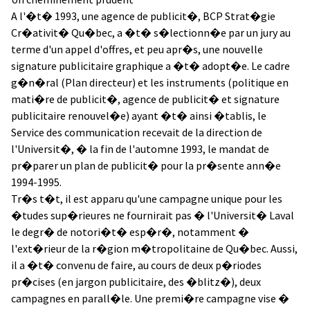
A l'�t� 1993, une agence de publicit�, BCP Strat�gie
Cr�ativit� Qu�bec, a �t� s�lectionn�e par un jury au
terme d'un appel d'offres, et peu apr�s, une nouvelle
signature publicitaire graphique a �t� adopt�e. Le cadre
g�n�ral (Plan directeur) et les instruments (politique en
mati�re de publicit�, agence de publicit� et signature
publicitaire renouvel�e) ayant �t� ainsi �tablis, le
Service des communication recevait de la direction de
l'Universit�, � la fin de l'automne 1993, le mandat de
pr�parer un plan de publicit� pour la pr�sente ann�e
1994-1995.
Tr�s t�t, il est apparu qu'une campagne unique pour les
�tudes sup�rieures ne fournirait pas � l'Universit� Laval
le degr� de notori�t� esp�r�, notamment �
l'ext�rieur de la r�gion m�tropolitaine de Qu�bec. Aussi,
il a �t� convenu de faire, au cours de deux p�riodes
pr�cises (en jargon publicitaire, des �blitz�), deux
campagnes en parall�le. Une premi�re campagne vise �