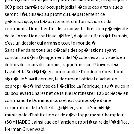
000 pieds carr�s qu'occupait jadis l'�cole des arts visuels
seront r�utilis�s au profit du D�partement de
g�omatique, du D�partement d'information et de
communication et enfin, de la nouvelle direction g�n�rale
de la Formation continue. �Bref, d'ajouter Beno�t Dumais,
c'est un dossier qui arrange tout le monde.�
Sans aller dans tous les d�tails des op�rations ayant
conduit au d�m�nagement de l'�cole des arts visuels en
dehors des murs du campus, rappelons que l'Universit�
Laval et la Soci�t� en commandite Dominion Corset ont
sign�, le 5 avril dernier, le document officiel d'achat en
copropri�t� indivise de l'�difice La Fabrique, situ� au coin
du boulevard Charest et de la rue Dorchester. La Soci�t� en
commandite Dominion Corset est compos�e d'une
corporation de la Ville de Qu�bec, soit la Soci�t�
municipale d'habitation et de d�veloppement Champlain
(SOMHADEC), ainsi que de l'ancien propri�taire de l'�difice,
Herman Gruenwald.