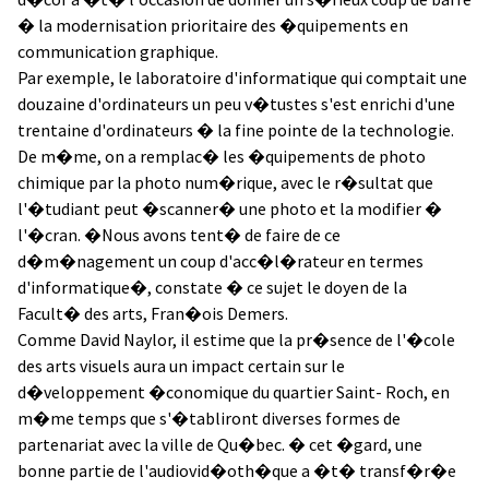
� la modernisation prioritaire des �quipements en
communication graphique.
Par exemple, le laboratoire d'informatique qui comptait une
douzaine d'ordinateurs un peu v�tustes s'est enrichi d'une
trentaine d'ordinateurs � la fine pointe de la technologie.
De m�me, on a remplac� les �quipements de photo
chimique par la photo num�rique, avec le r�sultat que
l'�tudiant peut �scanner� une photo et la modifier �
l'�cran. �Nous avons tent� de faire de ce
d�m�nagement un coup d'acc�l�rateur en termes
d'informatique�, constate � ce sujet le doyen de la
Facult� des arts, Fran�ois Demers.
Comme David Naylor, il estime que la pr�sence de l'�cole
des arts visuels aura un impact certain sur le
d�veloppement �conomique du quartier Saint- Roch, en
m�me temps que s'�tabliront diverses formes de
partenariat avec la ville de Qu�bec. � cet �gard, une
bonne partie de l'audiovid�oth�que a �t� transf�r�e