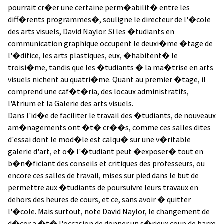
pourrait cr�er une certaine perm�abilit� entre les
diff�rents programmes�, souligne le directeur de l'�cole
des arts visuels, David Naylor. Si les �tudiants en
communication graphique occupent le deuxi�me �tage de
l'�difice, les arts plastiques, eux, �habitent� le
troisi�me, tandis que les �tudiants � la ma�trise en arts
visuels nichent au quatri�me. Quant au premier �tage, il
comprend une caf�t�ria, des locaux administratifs,
l'Atrium et la Galerie des arts visuels.
Dans l'id�e de faciliter le travail des �tudiants, de nouveaux
am�nagements ont �t� cr��s, comme ces salles dites
d'essai dont le mod�le est calqu� sur une v�ritable
galerie d'art, et o� l'�tudiant peut �exposer� tout en
b�n�ficiant des conseils et critiques des professeurs, ou
encore ces salles de travail, mises sur pied dans le but de
permettre aux �tudiants de poursuivre leurs travaux en
dehors des heures de cours, et ce, sans avoir � quitter
l'�cole. Mais surtout, note David Naylor, le changement de
d�cor a �t� l'occasion de donner un s�rieux coup de barre