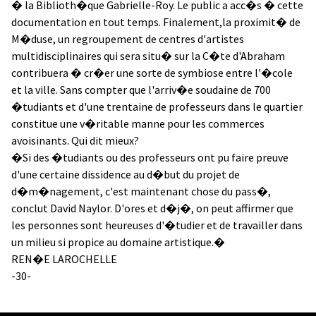
� la Biblioth�que Gabrielle-Roy. Le public a acc�s � cette
documentation en tout temps. Finalement,la proximit� de
M�duse, un regroupement de centres d'artistes
multidisciplinaires qui sera situ� sur la C�te d'Abraham
contribuera � cr�er une sorte de symbiose entre l'�cole
et la ville. Sans compter que l'arriv�e soudaine de 700
�tudiants et d'une trentaine de professeurs dans le quartier
constitue une v�ritable manne pour les commerces
avoisinants. Qui dit mieux?
�Si des �tudiants ou des professeurs ont pu faire preuve
d'une certaine dissidence au d�but du projet de
d�m�nagement, c'est maintenant chose du pass�,
conclut David Naylor. D'ores et d�j�, on peut affirmer que
les personnes sont heureuses d'�tudier et de travailler dans
un milieu si propice au domaine artistique.�
REN�E LAROCHELLE
-30-