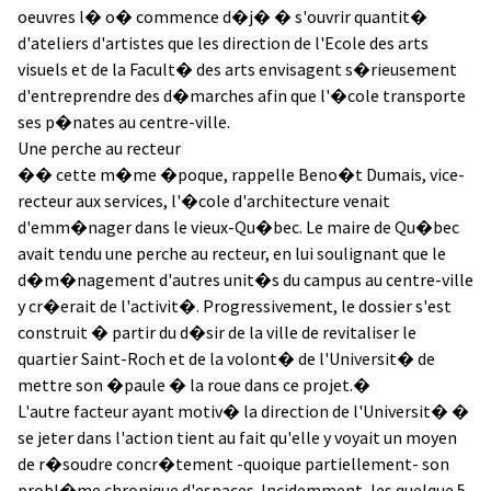
oeuvres l� o� commence d�j� � s'ouvrir quantit�
d'ateliers d'artistes que les direction de l'Ecole des arts
visuels et de la Facult� des arts envisagent s�rieusement
d'entreprendre des d�marches afin que l'�cole transporte
ses p�nates au centre-ville.
Une perche au recteur
�� cette m�me �poque, rappelle Beno�t Dumais, vice-
recteur aux services, l'�cole d'architecture venait
d'emm�nager dans le vieux-Qu�bec. Le maire de Qu�bec
avait tendu une perche au recteur, en lui soulignant que le
d�m�nagement d'autres unit�s du campus au centre-ville
y cr�erait de l'activit�. Progressivement, le dossier s'est
construit � partir du d�sir de la ville de revitaliser le
quartier Saint-Roch et de la volont� de l'Universit� de
mettre son �paule � la roue dans ce projet.�
L'autre facteur ayant motiv� la direction de l'Universit� �
se jeter dans l'action tient au fait qu'elle y voyait un moyen
de r�soudre concr�tement -quoique partiellement- son
probl�me chronique d'espaces. Incidemment, les quelque 5