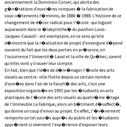
anciennement la Dominion Corset, qui abrita des
g�n�rations d'ouvri�res rompues � la fabrication de
sous-v�tements f�minins, de 1886 � 1988. L'histoire de ce
changement de d�cor radical pour l'�cole -qui logeait
auparavant dans le �labyrinthe� du pavillon Louis-
Jacques-Casault - est exemplaire, en ce sens qu'elle
d�montre que la r�alisation de projet d'envergure d�pend
souvent du fait que les deux parties en pr�sence, en
l'occurrence l'Universit� Laval et la ville de Qu�bec, savent
qu'elles vont y trouver leur compte.
En fait, bien que l'id�e de d�m�nager l'�cole des arts
visuels au centre- ville flotte depuis un certain nombre
d'ann�es dans l'air de la Facult� des arts, c'est une
exposition organis�e en 1991 par les �tudiants en arts
plastiques de l'�cole des arts visuels au quatri�me �tage
de l'immeuble La Fabrique, alors un b�timent d�saffect�,
qui donne un coup d'envoi au projet. En effet, l'�v�nement
remporte un tel succ�s aupr�s du public et les �tudiants
appr�cient si vivement l'exp�rience d'exposer leurs