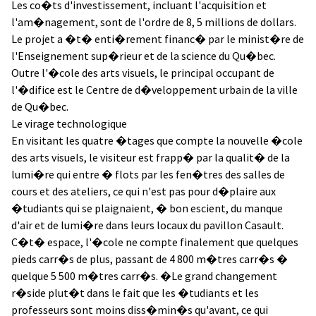
Les co�ts d'investissement, incluant l'acquisition et
l'am�nagement, sont de l'ordre de 8, 5 millions de dollars.
Le projet a �t� enti�rement financ� par le minist�re de
l'Enseignement sup�rieur et de la science du Qu�bec.
Outre l'�cole des arts visuels, le principal occupant de
l'�difice est le Centre de d�veloppement urbain de la ville
de Qu�bec.
Le virage technologique
En visitant les quatre �tages que compte la nouvelle �cole
des arts visuels, le visiteur est frapp� par la qualit� de la
lumi�re qui entre � flots par les fen�tres des salles de
cours et des ateliers, ce qui n'est pas pour d�plaire aux
�tudiants qui se plaignaient, � bon escient, du manque
d'air et de lumi�re dans leurs locaux du pavillon Casault.
C�t� espace, l'�cole ne compte finalement que quelques
pieds carr�s de plus, passant de 4 800 m�tres carr�s �
quelque 5 500 m�tres carr�s. �Le grand changement
r�side plut�t dans le fait que les �tudiants et les
professeurs sont moins diss�min�s qu'avant, ce qui