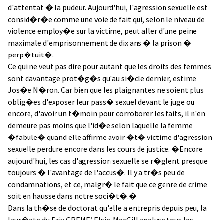
d'attentat � la pudeur. Aujourd'hui, l'agression sexuelle est
consid�r�e comme une voie de fait qui, selon le niveau de
violence employ�e sur la victime, peut aller d'une peine
maximale d'emprisonnement de dix ans � la prison �
perp�tuit�.
Ce qui ne veut pas dire pour autant que les droits des femmes
sont davantage prot�g�s qu'au si�cle dernier, estime
Jos�e N�ron. Car bien que les plaignantes ne soient plus
oblig�es d'exposer leur pass� sexuel devant le juge ou
encore, d'avoir un t�moin pour corroborer les faits, il n'en
demeure pas moins que l'id�e selon laquelle la femme
�fabule� quand elle affirme avoir �t� victime d'agression
sexuelle perdure encore dans les cours de justice. �Encore
aujourd'hui, les cas d'agression sexuelle se r�glent presque
toujours � l'avantage de l'accus�. Il y a tr�s peu de
condamnations, et ce, malgr� le fait que ce genre de crime
soit en hausse dans notre soci�t�.�
Dans la th�se de doctorat qu'elle a entrepris depuis peu, la
laur�ate du Prix GREMF/ Elsie-MacGill analyse tous les