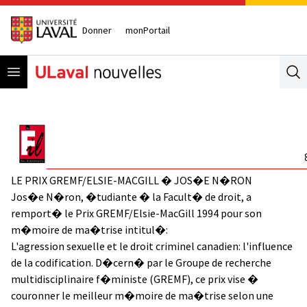
Donner
monPortail
Open menu
Se
LE PRIX GREMF/ELSIE-MACGILL � JOS�E N�RON
Jos�e N�ron, �tudiante � la Facult� de droit, a
remport� le Prix GREMF/Elsie-MacGill 1994 pour son
m�moire de ma�trise intitul�:
L'agression sexuelle et le droit criminel canadien: l'influence
de la codification. D�cern� par le Groupe de recherche
multidisciplinaire f�ministe (GREMF), ce prix vise �
couronner le meilleur m�moire de ma�trise selon une