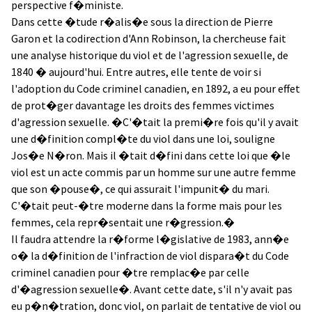
perspective f�ministe.
Dans cette �tude r�alis�e sous la direction de Pierre
Garon et la codirection d'Ann Robinson, la chercheuse fait
une analyse historique du viol et de l'agression sexuelle, de
1840 � aujourd'hui. Entre autres, elle tente de voir si
l'adoption du Code criminel canadien, en 1892, a eu pour effet
de prot�ger davantage les droits des femmes victimes
d'agression sexuelle. �C'�tait la premi�re fois qu'il y avait
une d�finition compl�te du viol dans une loi, souligne
Jos�e N�ron. Mais il �tait d�fini dans cette loi que �le
viol est un acte commis par un homme sur une autre femme
que son �pouse�, ce qui assurait l'impunit� du mari.
C'�tait peut-�tre moderne dans la forme mais pour les
femmes, cela repr�sentait une r�gression.�
Il faudra attendre la r�forme l�gislative de 1983, ann�e
o� la d�finition de l'infraction de viol dispara�t du Code
criminel canadien pour �tre remplac�e par celle
d'�agression sexuelle�. Avant cette date, s'il n'y avait pas
eu p�n�tration, donc viol, on parlait de tentative de viol ou