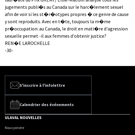
jugements publi�s au Canada sur le harc�lement sexuel
afin de voir si les st�r�otypes propres � ce genre de cause
y sont reproduits. Avec en t�te, toujours la m�me
pr�occupation: au Canada, le droit en mati�re d'agression
sexuelle permet -il aux femmes d'obtenir justice?
REN�E LAROCHELLE
-30-
S'inscrire à l'infolettre
Calendrier des événements
ULAVAL NOUVELLES
Nous joindre