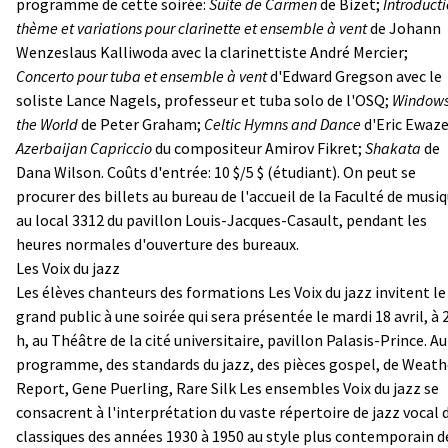
programme de cette soirée:
Suite de Carmen
de Bizet;
Introducti
thème et variations pour clarinette et ensemble à vent
de Johann
Wenzeslaus Kalliwoda avec la clarinettiste André Mercier;
Concerto pour tuba et ensemble à vent
d'Edward Gregson avec le
soliste Lance Nagels, professeur et tuba solo de l'OSQ;
Windows
the World
de Peter Graham;
Celtic Hymns and Dance
d'Eric Ewaze
Azerbaijan Capriccio
du compositeur Amirov Fikret;
Shakata
de
Dana Wilson. Coûts d'entrée: 10 $/5 $ (étudiant). On peut se
procurer des billets au bureau de l'accueil de la Faculté de musiq
au local 3312 du pavillon Louis-Jacques-Casault, pendant les
heures normales d'ouverture des bureaux.
Les Voix du jazz
Les élèves chanteurs des formations Les Voix du jazz invitent le
grand public à une soirée qui sera présentée le mardi 18 avril, à 
h, au Théâtre de la cité universitaire, pavillon Palasis-Prince. Au
programme, des standards du jazz, des pièces gospel, de Weath
Report, Gene Puerling, Rare Silk Les ensembles Voix du jazz se
consacrent à l'interprétation du vaste répertoire de jazz vocal 
classiques des années 1930 à 1950 au style plus contemporain d