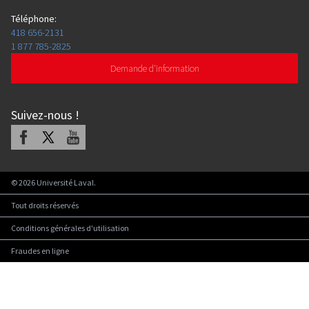
Téléphone
:
418 656-2131
1 877 785-2825
Demande d'information
Suivez-nous
!
Facebook
X
Youtube
©
2026
Université Laval.
Tout droits réservés
Conditions générales d'utilisation
Fraudes en ligne