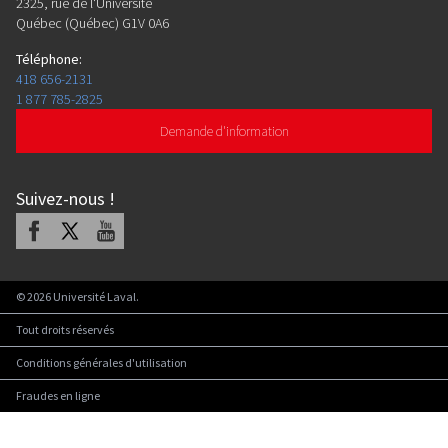
2325, rue de l'Université
Québec (Québec) G1V 0A6
Téléphone
:
418 656-2131
1 877 785-2825
Demande d'information
Suivez-nous
!
Facebook
X
Youtube
©
2026
Université Laval.
Tout droits réservés
Conditions générales d'utilisation
Fraudes en ligne