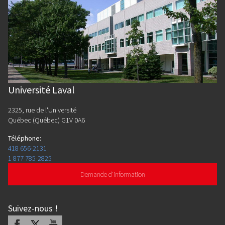
Université Laval
2325, rue de l'Université
Québec (Québec) G1V 0A6
Téléphone
:
418 656-2131
1 877 785-2825
Demande d'information
Suivez-nous
!
Facebook
X
Youtube