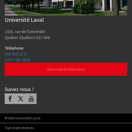
Université Laval
2325, rue de l'Université
Québec (Québec) G1V 0A6
Téléphone
:
418 656-2131
1 877 785-2825
Demande d'information
Suivez-nous
!
Facebook
X
Youtube
©
2026
Université Laval.
Tout droits réservés