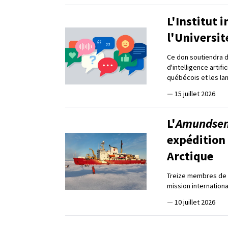
L'Institut 
l'Universit
Ce don soutiendra d
d'intelligence artifi
québécois et les l
—
15 juillet 2026
L'
Amundse
expédition 
Arctique
Treize membres de l
mission internation
—
10 juillet 2026