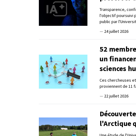
Transparence, confia
l'objectif poursuivi
public par l'Universi
—
24 juillet 2026
52 membres
un finance
sciences h
Ces chercheuses et 
proviennent de 11 f
—
22 juillet 2026
Découverte 
l'Arctique 
Une étude de l'Univ