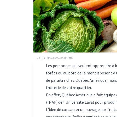
— GETTY IMAGES/ALEX RATHS
Les personnes qui veulent apprendre à id
forêts ou au bord de la mer disposent d
de paraître chez Québec Amérique, mais il
fruiterie de votre quartier.
En effet, Québec Amérique a fait équipe a
(INAF) de l'Université Laval pour produi
L'idée de consacrer un ouvrage aux fruit
constater que l'offre a explosé et que l