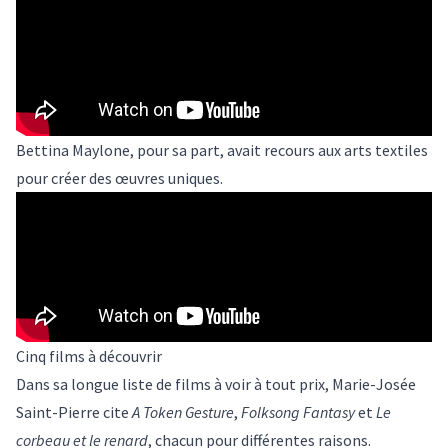
Bettina Maylone, pour sa part, avait recours aux arts textiles
pour créer des œuvres uniques.
Cinq films à découvrir
Dans sa longue liste de films à voir à tout prix, Marie-Josée
Saint-Pierre cite
A Token Gesture
,
Folksong Fantasy
et
Le
corbeau et le renard
, chacun pour différentes raisons.