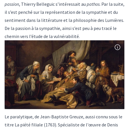
passion
, Thierry Belleguic s’intéressait au
pathos
. Par la suite,
il s’est penché sur la représentation de la
sympathie
et du
sentiment dans la littérature et la philosophie des Lumières.
De la passion à la sympathie, ainsi s’est peu à peu tracé le
chemin vers l’étude de la vulnérabilité.
Le paralytique, de Jean-Baptiste Greuze, aussi connu sous le
titre La piété filiale (1763). Spécialiste de l'œuvre de Denis