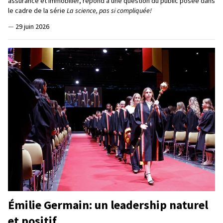
assurance et immobilier, répond à une question du public posée dans
le cadre de la série
La science, pas si compliquée!
—
29 juin 2026
Émilie Germain: un leadership naturel
et positif