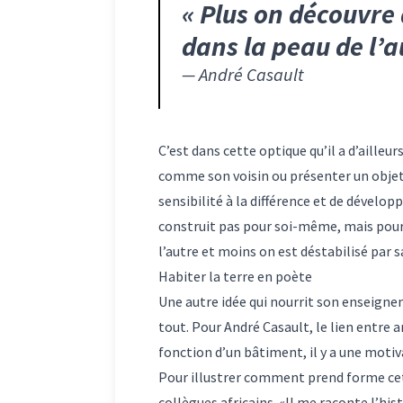
«
Plus on découvre d
dans la peau de l’a
—
André Casault
C’est dans cette optique qu’il a d’aille
comme son voisin ou présenter un objet q
sensibilité à la différence et de développ
construit pas pour soi-même, mais pour l
l’autre et moins on est déstabilisé par s
Habiter la terre en poète
Une autre idée qui nourrit son enseignem
tout. Pour André Casault, le lien entre a
fonction d’un bâtiment, il y a une motiv
Pour illustrer comment prend forme cet 
collègues africains. «Il me raconte l’hist