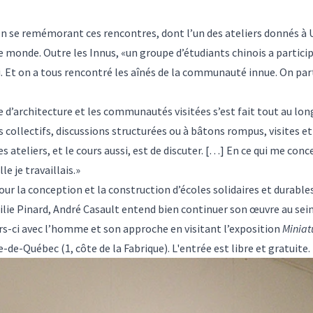
en se remémorant ces rencontres, dont l’un des ateliers donnés à
e monde. Outre les Innus, «un groupe d’étudiants chinois a particip
i. Et on a tous rencontré les aînés de la communauté innue. On part
e d’architecture et les communautés visitées s’est fait tout au lon
 collectifs, discussions structurées ou à bâtons rompus, visites e
s ateliers, et le cours aussi, est de discuter. […] En ce qui me con
e je travaillais.»
r la conception et la construction d’écoles solidaires et durable
lie Pinard, André Casault entend bien continuer son œuvre au sein 
ours-ci avec l’homme et son approche en visitant l’exposition
Miniatu
-de-Québec (1, côte de la Fabrique). L'entrée est libre et gratuite.