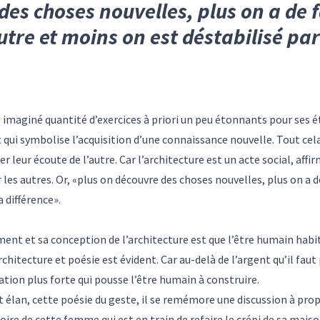
es choses nouvelles, plus on a de f
utre et moins on est déstabilisé par
urs imaginé quantité d’exercices à priori un peu étonnants pour ses
ui symbolise l’acquisition d’une connaissance nouvelle. Tout cela
er leur écoute de l’autre. Car l’architecture est un acte social, affi
es autres. Or, «plus on découvre des choses nouvelles, plus on a de
a différence».
ent et sa conception de l’architecture est que l’être humain habit
rchitecture et poésie est évident. Car au-delà de l’argent qu’il fau
ation plus forte qui pousse l’être humain à construire.
élan, cette poésie du geste, il se remémore une discussion à prop
oire de cette femme qui est en train de refaire le crépi de sa maison 