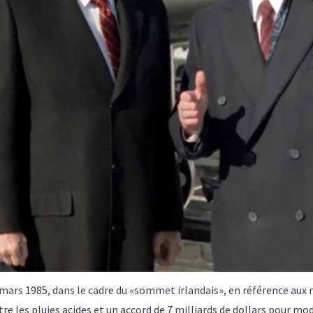
mars 1985, dans le cadre du «sommet irlandais», en référence aux 
tre les pluies acides et un accord de 7 milliards de dollars pour m