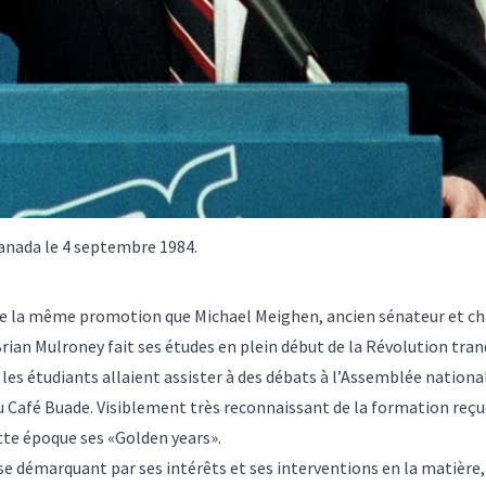
anada le 4 septembre 1984.
 de la même promotion que Michael Meighen, ancien sénateur et cha
rian Mulroney
fait ses études en plein début de la
Révolution tran
 les étudiants allaient assister à des débats à l’Assemblée national
u Café Buade. Visiblement très reconnaissant de la formation reç
tte époque ses «Golden years».
 se démarquant par ses intérêts et ses interventions en la matière