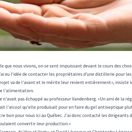
le que nous vivons, on se sent impuissant devant le cours des cho
ai eu l'idée de contacter les propriétaires d'une distillerie pour les
projet va de l'avant et le mérite leur revient entièrement», insiste
de l'alimentation.
ue n'avait pas échappé au professeur Vandenberg. «Un ami de la rég
lisait l'alcool qu'elle produisait pour en faire du gel antiseptique pl
tre bon pour nous ici au Québec. J'ai donc contacté les dirigeants de
voulaient convertir leur production.»
ergerie, de Vice et Vertu, et David Lévesque et Christophe Légasse, 