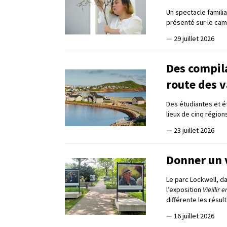
Un spectacle familia
présenté sur le cam
—
29 juillet 2026
Des compil
route des 
Des étudiantes et ét
lieux de cinq régio
—
23 juillet 2026
Donner un 
Le parc Lockwell, da
l’exposition
Vieillir
différente les résul
—
16 juillet 2026