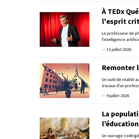
À TEDx Québ
l'esprit cri
Le professeur de phi
l'intelligence artif
—
13 juillet 2026
Remonter l
Un outil de réalité 
travaux d'un profess
—
9 juillet 2026
La populati
l’éducatio
Un ouvrage codirigé