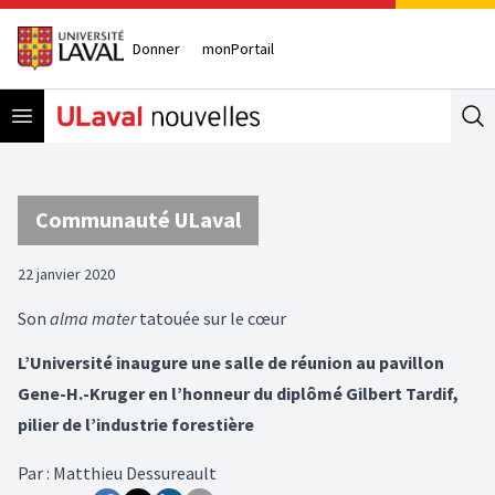
Donner
monPortail
Open menu
Se
Communauté ULaval
22 janvier 2020
Son
alma mater
tatouée sur le cœur
L’Université inaugure une salle de réunion au pavillon
Gene-H.-Kruger en l’honneur du diplômé Gilbert Tardif,
pilier de l’industrie forestière
Par
:
Matthieu Dessureault